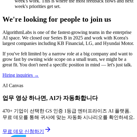
week's work. This is where the most feedback flows and next
week's priorities get set.
We're looking for people to join us
AlgorithmLabs is one of the fastest-growing teams in the enterprise
AI space. We closed our Series B in 2025 and work with Korea's
largest companies including KB Financial, LG, and Hyundai Motor.
If you've felt limited by a narrow role at a big company and want to
grow fast by owning wide scope on a small team, we might be a
great fit. You don't need a specific position in mind — let's just talk.
Hiring inquiries →
AI Canvas
업무 영상 하나면, AI가 자동화합니다
470+ 기업이 선택한 GS 인증 1등급 엔터프라이즈 AI 플랫폼.
무료 데모를 통해 귀사에 맞는 자동화 시나리오를 확인하세요.
무료 데모 신청하기