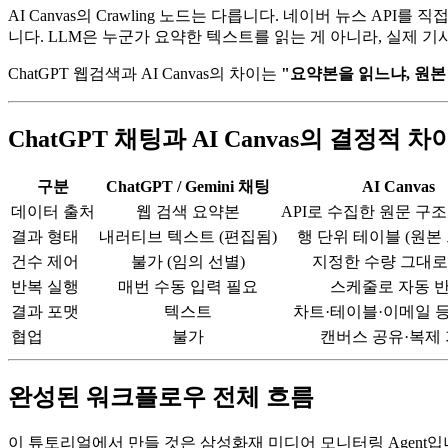
AI Canvas의 Crawling 노드는 다릅니다. 네이버 뉴스 API
니다. LLM은 누군가 요약한 텍스트를 읽는 게 아니라, 실제
ChatGPT 웹검색과 AI Canvas의 차이는
"요약본을 읽느냐, 원
ChatGPT 채팅과 AI Canvas의 결정적 차
구분
ChatGPT / Gemini 채팅
AI Canvas
데이터 출처
웹 검색 요약본
API로 수집한 원문 구
결과 형태
내러티브 텍스트 (편집됨)
행 단위 테이블 (원본
건수 제어
불가 (임의 선별)
지정한 수량 그대로
반복 실행
매번 수동 입력 필요
스케줄로 자동 
결과 포맷
텍스트
차트·테이블·이메일 
협업
불가
캔버스 공유·복제
완성된 워크플로우 전체 흐름
이 튜토리얼에서 만들 것은 삼성화재 미디어 모니터링 Agent입